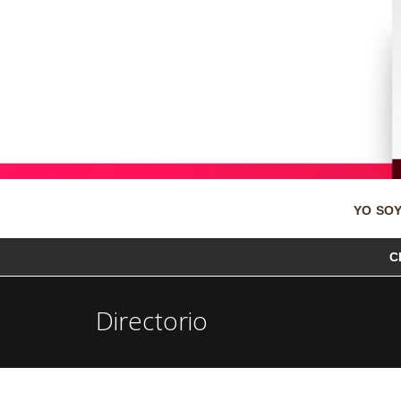
YO SOY
C
Directorio