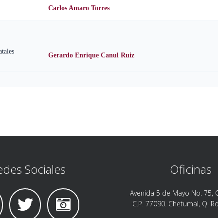
des Sociales
Oficinas
Avenida 5 de Mayo No. 75, C
C.P. 77090. Chetumal, Q. R