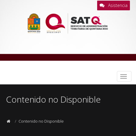
Asistencia
Despl
naveg
Contenido no Disponible
Contenido no Disponible