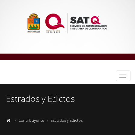
Despl
naveg
Estrados y Edictos
Contribuyente
Estrados y Edictos