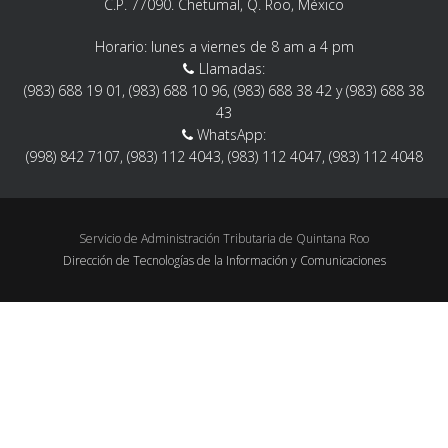
C.P. 77090. Chetumal, Q. Roo, México
Horario: lunes a viernes de 8 am a 4 pm
Llamadas:
(983) 688 19 01, (983) 688 10 96, (983) 688 38 42 y (983) 688 38
43
WhatsApp:
(998) 842 7107, (983) 112 4043, (983) 112 4047, (983) 112 4048
Servicio de Administración Tributaria de Quintana Roo
Dirección de Tecnologías de la Información y Comunicaciones