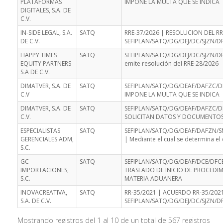
PLATAFORMAS
IMPONE LA MULTA QUE SE INDICA
DIGITALES, S.A. DE
C.V.
IN-SIDE LEGAL, S.A.
SATQ
RRE-37/2026 | RESOLUCION DEL RR
DE C.V.
SEFIPLAN/SATQ/DG/DEJ/DC/SJZN/D
HAPPY TIMES
SATQ
SEFIPLAN/SATQ/DG/DEJ/DC/SJZN/D
EQUITY PARTNERS
emite resolución del RRE-28/2026
S.A DE C.V.
DIMATVER, S.A. DE
SATQ
SEFIPLAN/SATQ/DG/DEAF/DAFZC/D
C.V
IMPONE LA MULTA QUE SE INDICA
DIMATVER, S.A. DE
SATQ
SEFIPLAN/SATQ/DG/DEAF/DAFZC/D
C.V.
SOLICITAN DATOS Y DOCUMENTOS
ESPECIALISTAS
SATQ
SEFIPLAN/SATQ/DG/DEAF/DAFZN/S
GERENCIALES ADM,
| Mediante el cual se determina el c
S.C.
GC
SATQ
SEFIPLAN/SATQ/DG/DEAF/DCE/DFCE
IMPORTACIONES,
TRASLADO DE INICIO DE PROCEDI
S.C.
MATERIA ADUANERA
INOVACREATIVA,
SATQ
RR-35/2021 | ACUERDO RR-35/202
S.A. DE C.V.
SEFIPLAN/SATQ/DG/DEJ/DC/SJZN/D
Mostrando registros del 1 al 10 de un total de 567 registros