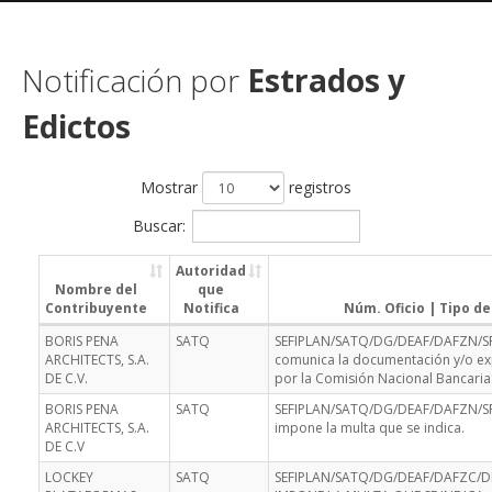
Notificación por
Estrados y
Edictos
Mostrar
registros
Buscar:
Autoridad
Nombre del
que
Contribuyente
Notifica
Núm. Oficio | Tipo 
BORIS PENA
SATQ
SEFIPLAN/SATQ/DG/DEAF/DAFZN/SPF
ARCHITECTS, S.A.
comunica la documentación y/o e
DE C.V.
por la Comisión Nacional Bancaria 
BORIS PENA
SATQ
SEFIPLAN/SATQ/DG/DEAF/DAFZN/SPF
ARCHITECTS, S.A.
impone la multa que se indica.
DE C.V
LOCKEY
SATQ
SEFIPLAN/SATQ/DG/DEAF/DAFZC/DI